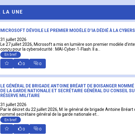
A LA UNE
MICROSOFT DÉVOILE LE PREMIER MODÈLE D’IA DÉDIÉ À LA CYBER
31 juillet 2026
Le 27 juillet 2026, Microsoft a mis en lumière son premier modèle d’intell
conçu pour la cybersécurité : MAI-Cyber-1-Flash. Il a...
En bref
0
0
LE GÉNÉRAL DE BRIGADE ANTOINE BRÉART DE BOISANGER NOMMÉ
DE LA GARDE NATIONALE ET SECRÉTAIRE GÉNÉRAL DU CONSEIL SU
RÉSERVE MILITAIRE
31 juillet 2026
Par le décret du 22 juillet 2026, M. le général de brigade Antoine Bréart
nommé secrétaire général de la garde nationale et...
En bref
0
0