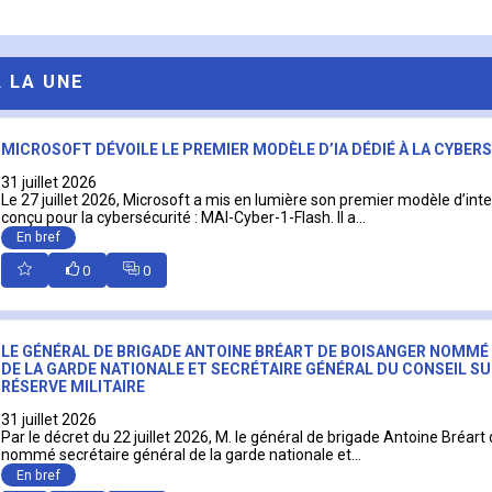
A LA UNE
MICROSOFT DÉVOILE LE PREMIER MODÈLE D’IA DÉDIÉ À LA CYBER
31 juillet 2026
Le 27 juillet 2026, Microsoft a mis en lumière son premier modèle d’intell
conçu pour la cybersécurité : MAI-Cyber-1-Flash. Il a...
En bref
0
0
LE GÉNÉRAL DE BRIGADE ANTOINE BRÉART DE BOISANGER NOMMÉ
DE LA GARDE NATIONALE ET SECRÉTAIRE GÉNÉRAL DU CONSEIL SU
RÉSERVE MILITAIRE
31 juillet 2026
Par le décret du 22 juillet 2026, M. le général de brigade Antoine Bréart
nommé secrétaire général de la garde nationale et...
En bref