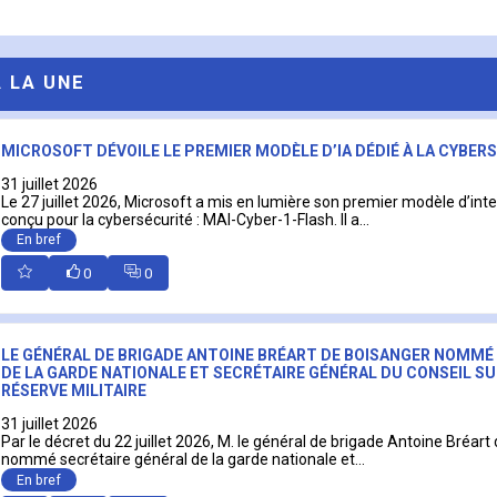
A LA UNE
MICROSOFT DÉVOILE LE PREMIER MODÈLE D’IA DÉDIÉ À LA CYBER
31 juillet 2026
Le 27 juillet 2026, Microsoft a mis en lumière son premier modèle d’intell
conçu pour la cybersécurité : MAI-Cyber-1-Flash. Il a...
En bref
0
0
LE GÉNÉRAL DE BRIGADE ANTOINE BRÉART DE BOISANGER NOMMÉ
DE LA GARDE NATIONALE ET SECRÉTAIRE GÉNÉRAL DU CONSEIL SU
RÉSERVE MILITAIRE
31 juillet 2026
Par le décret du 22 juillet 2026, M. le général de brigade Antoine Bréart
nommé secrétaire général de la garde nationale et...
En bref