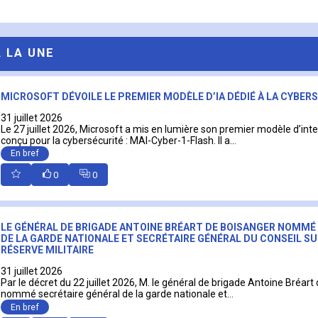
A LA UNE
MICROSOFT DÉVOILE LE PREMIER MODÈLE D’IA DÉDIÉ À LA CYBER
31 juillet 2026
Le 27 juillet 2026, Microsoft a mis en lumière son premier modèle d’intell
conçu pour la cybersécurité : MAI-Cyber-1-Flash. Il a...
En bref
0
0
LE GÉNÉRAL DE BRIGADE ANTOINE BRÉART DE BOISANGER NOMMÉ
DE LA GARDE NATIONALE ET SECRÉTAIRE GÉNÉRAL DU CONSEIL SU
RÉSERVE MILITAIRE
31 juillet 2026
Par le décret du 22 juillet 2026, M. le général de brigade Antoine Bréart
nommé secrétaire général de la garde nationale et...
En bref