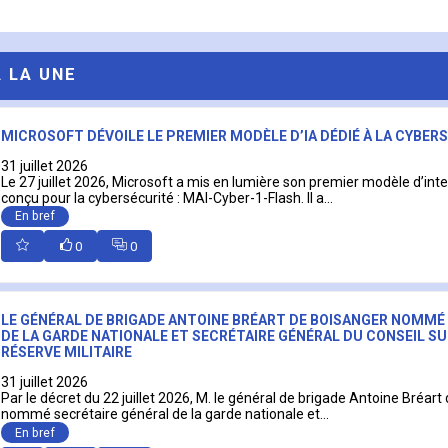
A LA UNE
MICROSOFT DÉVOILE LE PREMIER MODÈLE D’IA DÉDIÉ À LA CYBER
31 juillet 2026
Le 27 juillet 2026, Microsoft a mis en lumière son premier modèle d’intell
conçu pour la cybersécurité : MAI-Cyber-1-Flash. Il a...
En bref
0
0
LE GÉNÉRAL DE BRIGADE ANTOINE BRÉART DE BOISANGER NOMMÉ
DE LA GARDE NATIONALE ET SECRÉTAIRE GÉNÉRAL DU CONSEIL SU
RÉSERVE MILITAIRE
31 juillet 2026
Par le décret du 22 juillet 2026, M. le général de brigade Antoine Bréart
nommé secrétaire général de la garde nationale et...
En bref