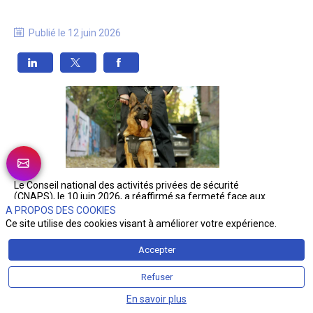
Publié le
12 juin 2026
Le Conseil national des activités privées de sécurité 
(CNAPS), le 10 juin 2026, a réaffirmé sa fermeté face aux 
actes de maltraitance animale commis par des agents 
A PROPOS DES COOKIES
cynophiles.
Ce site utilise des cookies visant à améliorer votre expérience.
Deux décisions récentes ont conduit au retrait de la carte 
Accepter
professionnelle de deux maîtres-chiens, rappelant que de 
tels comportements sont incompatibles avec l’exercice 
des activités privées de sécurité.
Refuser
Dans un premier dossier, un agent a été condamné par le 
En savoir plus
tribunal judiciaire de Bobigny pour abandon volontaire 