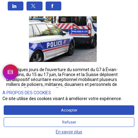
À quelques jours de l’ouverture du sommet du G7 à Évian-
les-Bains, du 15 au 17 juin, la France et la Suisse déploient 
un dispositif sécuritaire exceptionnel mobilisant plusieurs 
milliers de policiers, militaires, douaniers et personnels de 
sécurité. Si les réunions officielles ne dureront que trois 
A PROPOS DES COOKIES
jours, les mesures de sécurité et les perturbations sont 
Ce site utilise des cookies visant à améliorer votre expérience.
prévues du 10 au 19 juin.
Véritable porte d’entrée du sommet, Genève occupe une 
Accepter
place stratégique dans l’organisation de l’événement. Les 
chefs d’État et de gouvernement des principales 
Refuser
puissances économiques mondiales, ainsi que les 
dirigeants des États invités, transiteront par Genève-
En savoir plus
Aéroport avant de rejoindre Évian. À cette occasion, le 
président de la Confédération suisse, Guy Parmelin, 