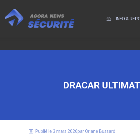
INFO & RE
DRACAR ULTIMAT
Publié le
3 mars 2026
par
Oriane
Bussard