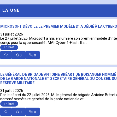
A LA UNE
MICROSOFT DÉVOILE LE PREMIER MODÈLE D’IA DÉDIÉ À LA CYBER
31 juillet 2026
Le 27 juillet 2026, Microsoft a mis en lumière son premier modèle d’intell
conçu pour la cybersécurité : MAI-Cyber-1-Flash. Il a...
En bref
0
0
LE GÉNÉRAL DE BRIGADE ANTOINE BRÉART DE BOISANGER NOMMÉ
DE LA GARDE NATIONALE ET SECRÉTAIRE GÉNÉRAL DU CONSEIL SU
RÉSERVE MILITAIRE
31 juillet 2026
Par le décret du 22 juillet 2026, M. le général de brigade Antoine Bréart
nommé secrétaire général de la garde nationale et...
En bref
0
0