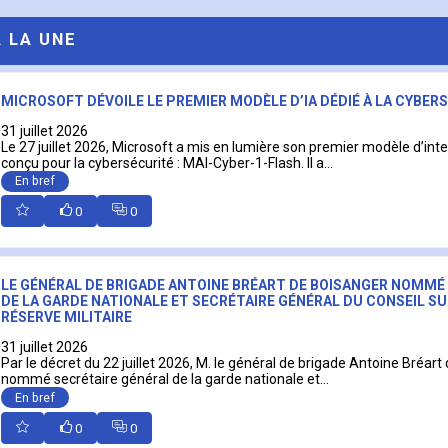
A LA UNE
MICROSOFT DÉVOILE LE PREMIER MODÈLE D’IA DÉDIÉ À LA CYBER
31 juillet 2026
Le 27 juillet 2026, Microsoft a mis en lumière son premier modèle d’intell
conçu pour la cybersécurité : MAI-Cyber-1-Flash. Il a...
En bref
0
0
LE GÉNÉRAL DE BRIGADE ANTOINE BRÉART DE BOISANGER NOMMÉ
DE LA GARDE NATIONALE ET SECRÉTAIRE GÉNÉRAL DU CONSEIL SU
RÉSERVE MILITAIRE
31 juillet 2026
Par le décret du 22 juillet 2026, M. le général de brigade Antoine Bréart
nommé secrétaire général de la garde nationale et...
En bref
0
0