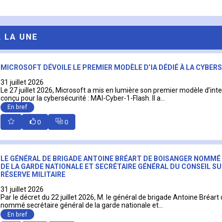
A LA UNE
MICROSOFT DÉVOILE LE PREMIER MODÈLE D’IA DÉDIÉ À LA CYBER
31 juillet 2026
Le 27 juillet 2026, Microsoft a mis en lumière son premier modèle d’intell
conçu pour la cybersécurité : MAI-Cyber-1-Flash. Il a...
En bref
0
0
LE GÉNÉRAL DE BRIGADE ANTOINE BRÉART DE BOISANGER NOMMÉ
DE LA GARDE NATIONALE ET SECRÉTAIRE GÉNÉRAL DU CONSEIL SU
RÉSERVE MILITAIRE
31 juillet 2026
Par le décret du 22 juillet 2026, M. le général de brigade Antoine Bréart
nommé secrétaire général de la garde nationale et...
En bref