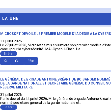
A LA UNE
MICROSOFT DÉVOILE LE PREMIER MODÈLE D’IA DÉDIÉ À LA CYBER
31 juillet 2026
Le 27 juillet 2026, Microsoft a mis en lumière son premier modèle d’intell
conçu pour la cybersécurité : MAI-Cyber-1-Flash. Il a...
En bref
0
0
LE GÉNÉRAL DE BRIGADE ANTOINE BRÉART DE BOISANGER NOMMÉ
DE LA GARDE NATIONALE ET SECRÉTAIRE GÉNÉRAL DU CONSEIL SU
RÉSERVE MILITAIRE
31 juillet 2026
Par le décret du 22 juillet 2026, M. le général de brigade Antoine Bréart
nommé secrétaire général de la garde nationale et...
En bref