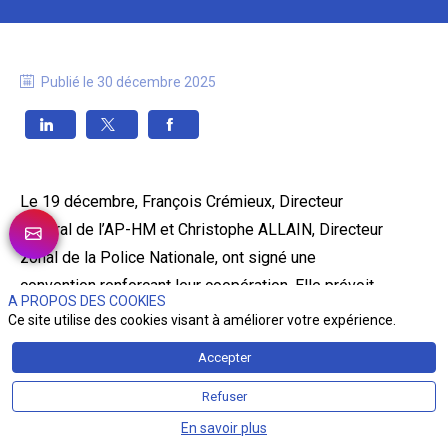
Publié le
30 décembre 2025
Le 19 décembre, François Crémieux, Directeur
général de l’AP-HM et Christophe ALLAIN, Directeur
zonal de la Police Nationale, ont signé une
convention renforçant leur coopération. Elle prévoit
A PROPOS DES COOKIES
l’intervention de policiers sur les sites de l’AP-HM
Ce site utilise des cookies visant à améliorer votre expérience.
en cas de faits illicites afin de mieux protéger et
Accepter
accompagner les personnels, conformément à la loi
du 9 juillet 2025. L’accord instaure également une
Refuser
permanence policière hebdomadaire à la Maison
En savoir plus