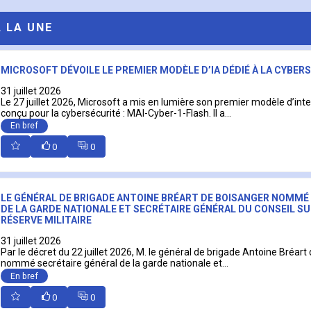
A LA UNE
MICROSOFT DÉVOILE LE PREMIER MODÈLE D’IA DÉDIÉ À LA CYBER
31 juillet 2026
Le 27 juillet 2026, Microsoft a mis en lumière son premier modèle d’intell
conçu pour la cybersécurité : MAI-Cyber-1-Flash. Il a...
En bref
0
0
LE GÉNÉRAL DE BRIGADE ANTOINE BRÉART DE BOISANGER NOMMÉ
DE LA GARDE NATIONALE ET SECRÉTAIRE GÉNÉRAL DU CONSEIL SU
RÉSERVE MILITAIRE
31 juillet 2026
Par le décret du 22 juillet 2026, M. le général de brigade Antoine Bréart
nommé secrétaire général de la garde nationale et...
En bref
0
0