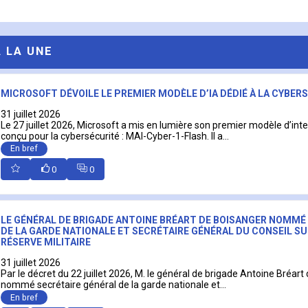
A LA UNE
MICROSOFT DÉVOILE LE PREMIER MODÈLE D’IA DÉDIÉ À LA CYBER
31 juillet 2026
Le 27 juillet 2026, Microsoft a mis en lumière son premier modèle d’intell
conçu pour la cybersécurité : MAI-Cyber-1-Flash. Il a...
En bref
0
0
LE GÉNÉRAL DE BRIGADE ANTOINE BRÉART DE BOISANGER NOMMÉ
DE LA GARDE NATIONALE ET SECRÉTAIRE GÉNÉRAL DU CONSEIL SU
RÉSERVE MILITAIRE
31 juillet 2026
Par le décret du 22 juillet 2026, M. le général de brigade Antoine Bréart
nommé secrétaire général de la garde nationale et...
En bref