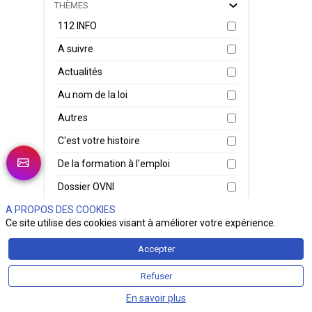
THÈMES
Le 2
Micr
112 INFO
lum
modè
A suivre
arti
cybe
Actualités
Cybe
fonc
Au nom de la loi
tâch
chaî
Autres
En
C'est votre histoire
De la formation à l'emploi
Le 
Dossier OVNI
bri
Bré
A PROPOS DES COOKIES
Du Verbe à l'Action
nom
Ce site utilise des cookies visant à améliorer votre expérience.
En bref
gén
nat
Accepter
Face aux Asso
sec
du 
Refuser
Fenech Security Talk
de 
mil
En savoir plus
Génération Sécu Z
31 j