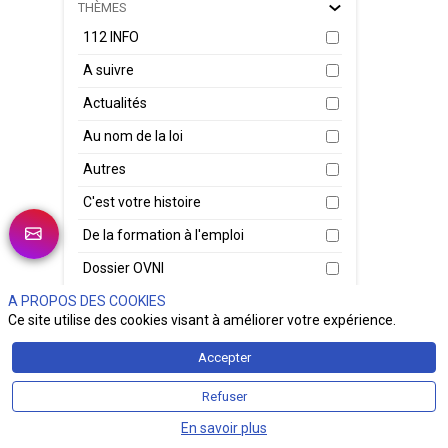
THÈMES
Le 2
Micr
112 INFO
lum
modè
A suivre
arti
cybe
Actualités
Cybe
fonc
Au nom de la loi
tâch
chaî
Autres
En
C'est votre histoire
De la formation à l'emploi
Le 
Dossier OVNI
bri
Bré
A PROPOS DES COOKIES
Du Verbe à l'Action
nom
Ce site utilise des cookies visant à améliorer votre expérience.
En bref
gén
nat
Accepter
Face aux Asso
sec
du 
Refuser
Fenech Security Talk
de 
mil
En savoir plus
Génération Sécu Z
31 j