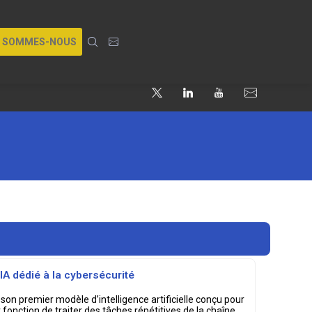
I SOMMES-NOUS
IA dédié à la cybersécurité
 son premier modèle d’intelligence artificielle conçu pour
r fonction de traiter des tâches répétitives de la chaîne