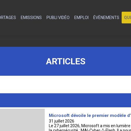
PORTAGES
EMISSIONS
PUBLI VIDÉO
EMPLOI
ÉVÈNEMENTS
QU
ARTICLES
Microsoft dévoile le premier modèle d’
31 juillet 2026
Le 27 juillet 2026, Microsoft a mis en lumière
la cybersécurité : MAI-Cyber-1-Flash. Il a pou