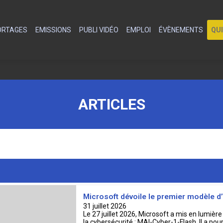
PORTAGES
EMISSIONS
PUBLI VIDÉO
EMPLOI
ÉVÈNEMENTS
QU
ARTICLES
Microsoft dévoile le premier modèle d’
31 juillet 2026
Le 27 juillet 2026, Microsoft a mis en lumière
la cybersécurité : MAI-Cyber-1-Flash. Il a pou