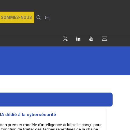
I SOMMES-NOUS
IA dédié à la cybersécurité
 son premier modèle d’intelligence artificielle conçu pour
r fonction de traiter des tâches répétitives de la chaîne