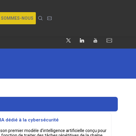
I SOMMES-NOUS
IA dédié à la cybersécurité
 son premier modèle d’intelligence artificielle conçu pour
r fonction de traiter des tâches répétitives de la chaîne