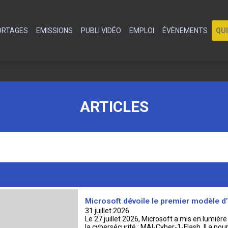
PORTAGES
EMISSIONS
PUBLI VIDÉO
EMPLOI
ÉVÈNEMENTS
QU
ARTICLES
Microsoft dévoile le premier modèle d’
31 juillet 2026
Le 27 juillet 2026, Microsoft a mis en lumière
la cybersécurité : MAI-Cyber-1-Flash. Il a pou