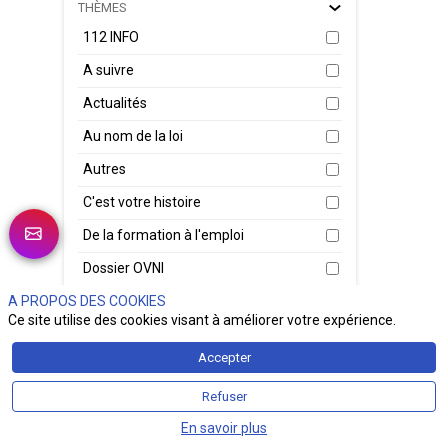
THÈMES
Le 2
Micr
112 INFO
lum
modè
A suivre
arti
cybe
Actualités
Cybe
fonc
Au nom de la loi
tâch
chaî
Autres
En
C'est votre histoire
De la formation à l'emploi
Le 
Dossier OVNI
bri
Bré
A PROPOS DES COOKIES
Du Verbe à l'Action
nom
Ce site utilise des cookies visant à améliorer votre expérience.
En bref
gén
nat
Accepter
Face aux Asso
sec
du 
Refuser
Fenech Security Talk
de 
mil
En savoir plus
Génération Sécu Z
31 j