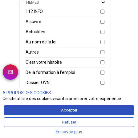
THÈMES
Le 2
Micr
112 INFO
lum
modè
A suivre
arti
cybe
Actualités
Cybe
fonc
Au nom de la loi
tâch
chaî
Autres
En
C'est votre histoire
De la formation à l'emploi
Le 
Dossier OVNI
bri
Bré
A PROPOS DES COOKIES
Du Verbe à l'Action
nom
Ce site utilise des cookies visant à améliorer votre expérience.
En bref
gén
nat
Accepter
Face aux Asso
sec
du 
Refuser
Fenech Security Talk
de 
mil
En savoir plus
Génération Sécu Z
31 j