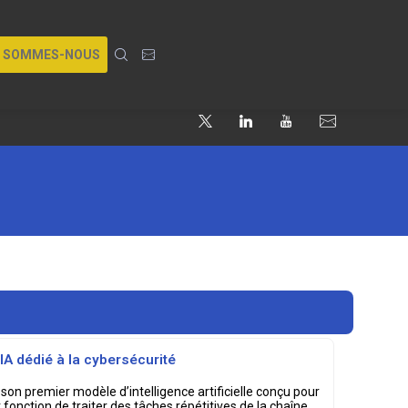
I SOMMES-NOUS
IA dédié à la cybersécurité
 son premier modèle d’intelligence artificielle conçu pour
r fonction de traiter des tâches répétitives de la chaîne