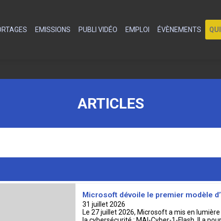
PORTAGES
EMISSIONS
PUBLI VIDÉO
EMPLOI
ÉVÈNEMENTS
QU
ARTICLES
Microsoft dévoile le premier modèle d’
31 juillet 2026
Le 27 juillet 2026, Microsoft a mis en lumière
la cybersécurité : MAI-Cyber-1-Flash. Il a pou